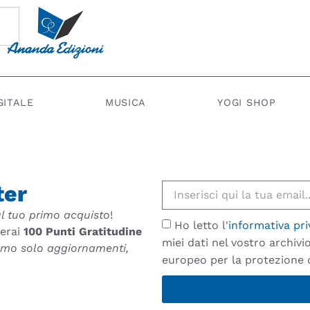
GITALE
MUSICA
YOGI SHOP
ter
l tuo primo acquisto
!
Ho letto l'
informativa pri
verai
100 Punti Gratitudine
miei dati nel vostro archiv
remo solo aggiornamenti,
europeo per la protezione d