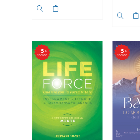
5
5
%
%
SCONTO
SCONTO