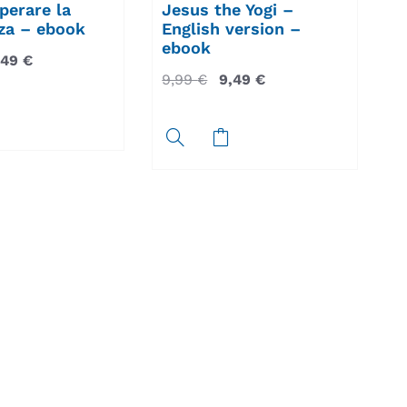
erare la
Jesus the Yogi –
za – ebook
English version –
ebook
,49
€
9,99
€
9,49
€