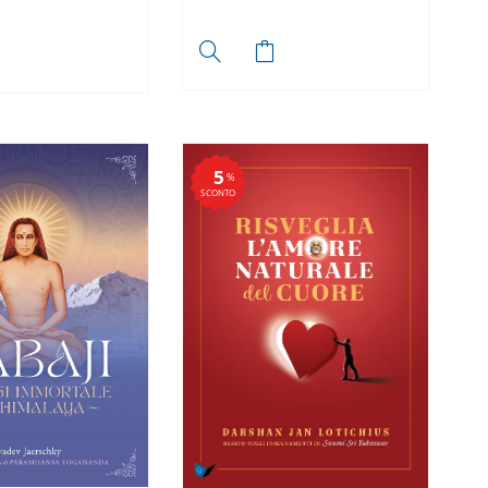
5
%
SCONTO