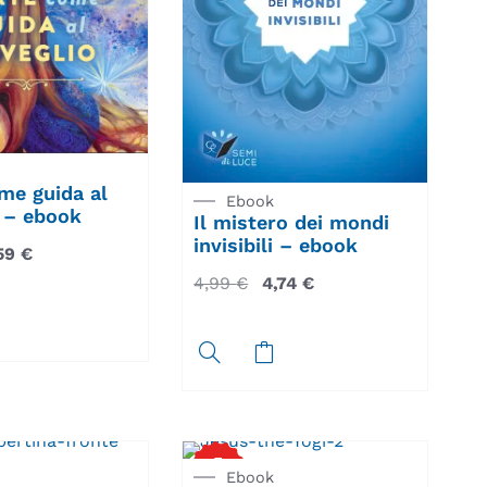
ome guida al
Ebook
o – ebook
Il mistero dei mondi
invisibili – ebook
,59
€
4,99
€
4,74
€
5
%
Ebook
SCONTO