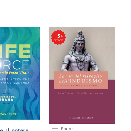
5
%
SCONTO
Ebook
e. Il potere