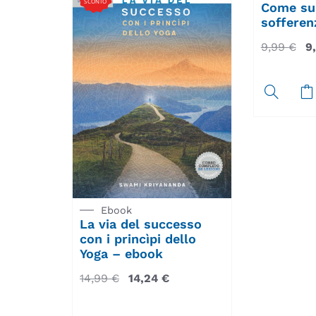
SCONTO
Come sup
sofferen
9,99
€
9
Ebook
La via del successo
con i princìpi dello
Yoga – ebook
14,99
€
14,24
€