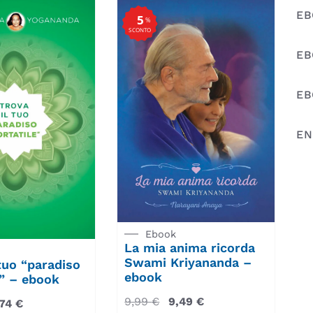
EB
5
%
SCONTO
EB
EB
EN
Ebook
La mia anima ricorda
Swami Kriyananda –
 tuo “paradiso
ebook
e” – ebook
9,99
€
9,49
€
,74
€