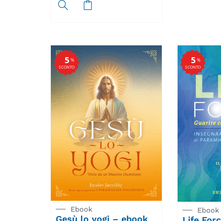
5
5
%
%
SCONTO
SCONTO
Ebook
Ebook
Gesù lo yogi – ebook
Life Forc