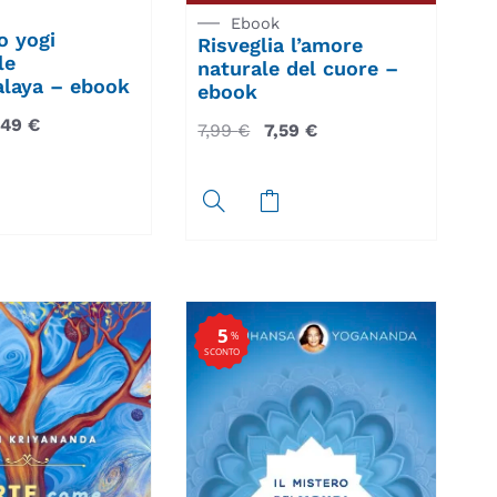
Ebook
o yogi
Risveglia l’amore
le
naturale del cuore –
alaya – ebook
ebook
,49
€
7,99
€
7,59
€
5
%
SCONTO