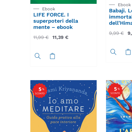
Ebook
Ebook
Babaji. L
LIFE FORCE. I
immorta
superpoteri della
dell’Him
mente – ebook
9,99
€
9
11,99
€
11,39
€
5
5
%
%
SCONTO
SCONTO