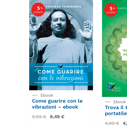
5
5
%
%
SCONTO
SCONTO
Ebook
Come guarire con le
Ebook
vibrazioni – ebook
Trova il
portatil
9,99
€
9,49
€
4,99
€
4