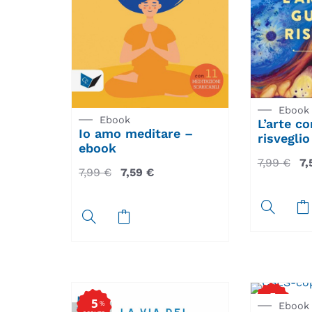
Ebook
Ebook
L’arte c
Io amo meditare –
risvegli
ebook
7,99
€
7
7,99
€
7,59
€
5
%
5
%
Ebook
SCONTO