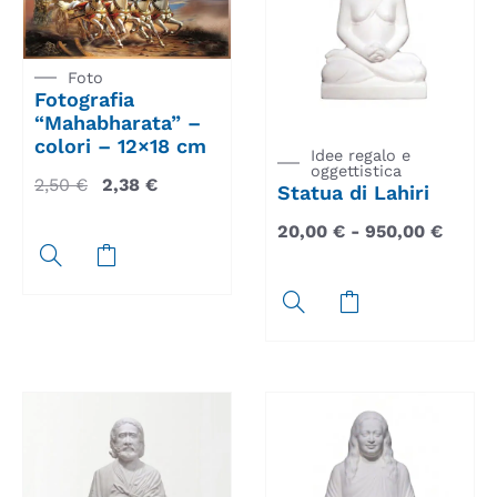
Foto
Fotografia
“Mahabharata” –
colori – 12×18 cm
Idee regalo e
oggettistica
2,50
€
2,38
€
Statua di Lahiri
20,00
€
-
950,00
€