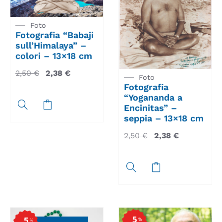
Foto
Fotografia “Babaji
sull’Himalaya” –
colori – 13×18 cm
2,50
€
2,38
€
Foto
Fotografia
“Yogananda a
Encinitas” –
seppia – 13×18 cm
2,50
€
2,38
€
5
5
%
%