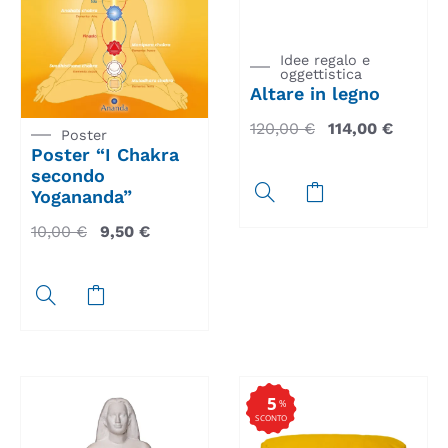
Idee regalo e
oggettistica
Altare in legno
120,00
€
114,00
€
Poster
Poster “I Chakra
secondo
Yogananda”
10,00
€
9,50
€
5
%
SCONTO