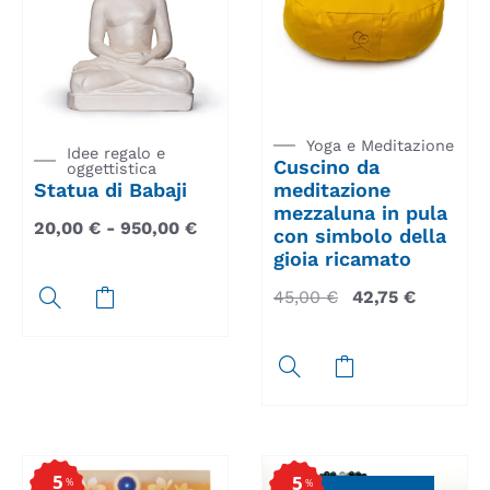
Yoga e Meditazione
Idee regalo e
Cuscino da
oggettistica
Statua di Babaji
meditazione
mezzaluna in pula
20,00
€
-
950,00
€
con simbolo della
gioia ricamato
45,00
€
42,75
€
5
5
%
%