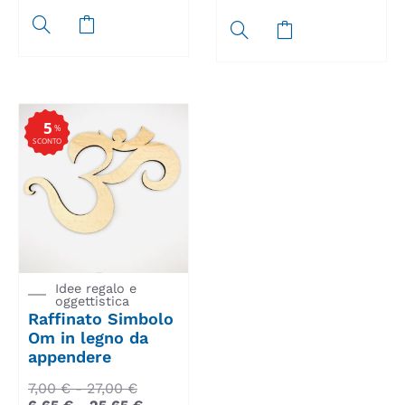
5
%
SCONTO
Idee regalo e
oggettistica
Raffinato Simbolo
Om in legno da
appendere
7,00
€
-
27,00
€