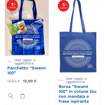
5
5
%
%
SCONTO
SCONTO
Idee regalo e
oggettistica
Pacchetto “Swami
100”
Idee regalo e
12,63
€
12,00
€
oggettistica
Borsa “Swami
100” in cotone blu
con mandala e
frase ispirante