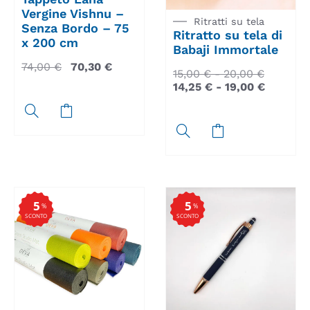
Vergine Vishnu –
Ritratti su tela
Senza Bordo – 75
Ritratto su tela di
x 200 cm
Babaji Immortale
74,00
€
70,30
€
15,00
€
-
20,00
€
14,25
€
-
19,00
€
5
5
%
%
SCONTO
SCONTO