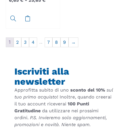
6,65
€
-
25,65
€
…
1
2
3
4
7
8
9
→
Iscriviti alla
newsletter
Approfitta subito di uno
sconto del 10%
sul
tuo primo acquisto
! Inoltre, quando creerai
il tuo account riceverai
100 Punti
Gratitudine
da utilizzare nei prossimi
ordini.
P.S. Invieremo solo aggiornamenti,
promozioni e novità. Niente spam.