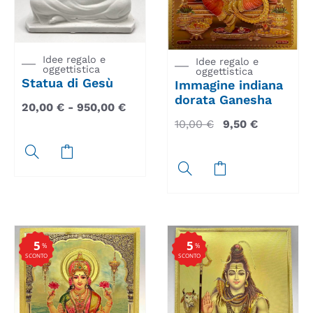
Idee regalo e
Idee regalo e
oggettistica
oggettistica
Statua di Gesù
Immagine indiana
dorata Ganesha
20,00
€
-
950,00
€
10,00
€
9,50
€
5
5
%
%
SCONTO
SCONTO