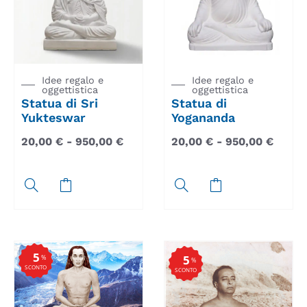
Idee regalo e
Idee regalo e
oggettistica
oggettistica
Statua di Sri
Statua di
Yukteswar
Yogananda
20,00
€
-
950,00
€
20,00
€
-
950,00
€
5
5
%
%
SCONTO
SCONTO