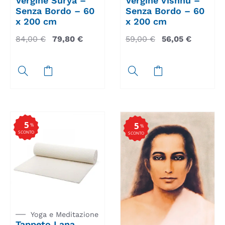
Vergine Surya –
Vergine Vishnu –
Senza Bordo – 60
Senza Bordo – 60
x 200 cm
x 200 cm
84,00
€
79,80
€
59,00
€
56,05
€
5
5
%
%
SCONTO
SCONTO
Yoga e Meditazione
Tappeto Lana