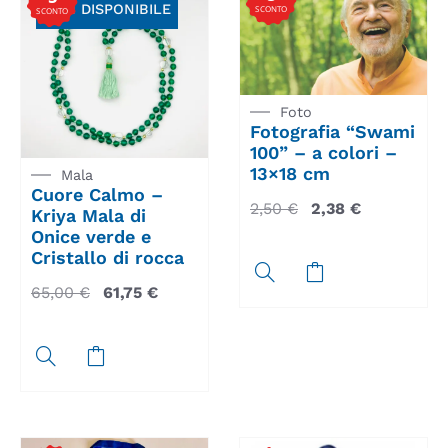
NON DISPONIBILE
SCONTO
SCONTO
Foto
Fotografia “Swami
100” – a colori –
13×18 cm
Mala
Cuore Calmo –
2,50
€
2,38
€
Kriya Mala di
Onice verde e
Cristallo di rocca
65,00
€
61,75
€