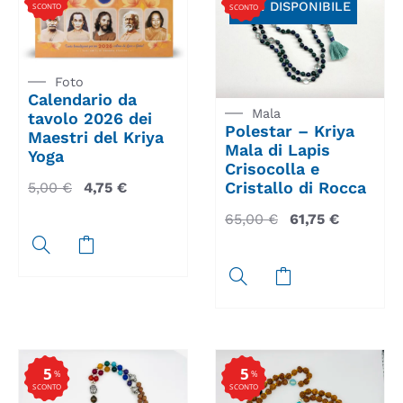
NON DISPONIBILE
SCONTO
SCONTO
Foto
Calendario da
Mala
tavolo 2026 dei
Polestar – Kriya
Maestri del Kriya
Mala di Lapis
Yoga
Crisocolla e
Cristallo di Rocca
5,00
€
4,75
€
65,00
€
61,75
€
5
5
%
%
SCONTO
SCONTO