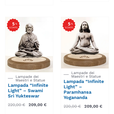
5
5
%
%
SCONTO
SCONTO
Lampade dei
Maestri e Statue
Lampade dei
Maestri e Statue
Lampada “Infinite
Lampada “Infinite
Light” –
Light” – Swami
Paramhansa
Sri Yukteswar
Yogananda
220,00
€
209,00
€
220,00
€
209,00
€