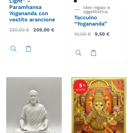
Light” –
Paramhansa
Idee regalo e
oggettistica
Yogananda con
Taccuino
vestito arancione
“Yogananda”
220,00
€
209,00
€
10,00
€
9,50
€
5
%
SCONTO