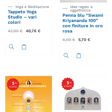
Yoga e Meditazione
Idee regalo e
oggettistica
Tappeto Yoga
Penna blu “Swami
Studio – vari
Kriyananda 100”
colori
con finiture in oro
rosa
42,90
€
40,76
€
6,00
€
5,70
€
5
5
%
%
SCONTO
SCONTO