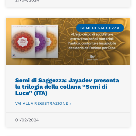
SEMI DI SAGGEZZA
Semi di Saggezza: Jayadev presenta
la trilogia della collana “Semi di
Luce” (ITA)
VAI ALLA REGISTRAZIONE »
01/02/2024