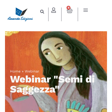
0
Home
»
Webinar
Webinar "Semi di
Saggezza"