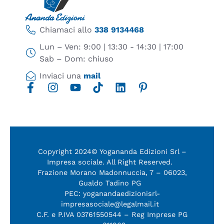
Chiamaci allo
338 9134468
Lun – Ven: 9:00 | 13:30 - 14:30 | 17:00
Sab – Dom: chiuso
Inviaci una
mail
Copyright 2024© Yogananda Edizioni Srl –
Impresa sociale. All Right Reserved.
Frazione Morano Madonnuccia, 7 – 06023,
Gualdo Tadino PG
PEC: yoganandaedizionisrl-
impresasociale@legalmail.it
C.F. e P.IVA 03761550544 – Reg Imprese PG