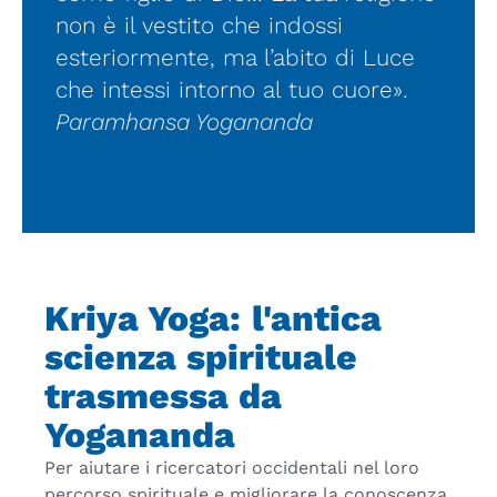
non è il vestito che indossi
esteriormente, ma l’abito di Luce
che intessi intorno al tuo cuore».
Paramhansa Yogananda
Kriya Yoga: l'antica
scienza spirituale
trasmessa da
Yogananda
Per aiutare i ricercatori occidentali nel loro
percorso spirituale e migliorare la conoscenza