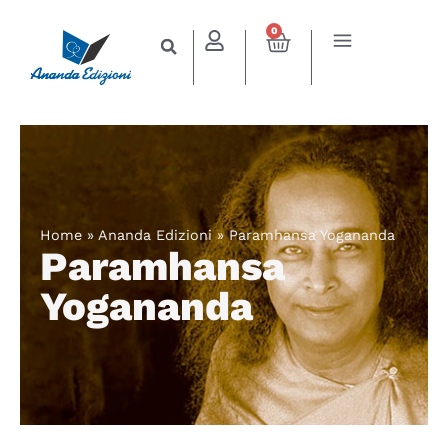
0
Home
»
Ananda Edizioni
»
Paramhansa Yogananda
Paramhansa
Yogananda