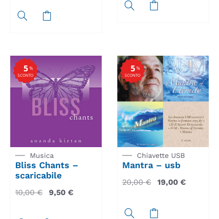
5
5
%
%
SCONTO
SCONTO
Musica
Chiavette USB
Bliss Chants –
Mantra – usb
scaricabile
20,00
€
19,00
€
10,00
€
9,50
€