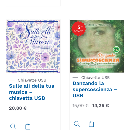
5
%
SCONTO
Chiavette USB
Chiavette USB
Danzando la
Sulle ali della tua
supercoscienza –
musica –
USB
chiavetta USB
15,00
€
14,25
€
20,00
€