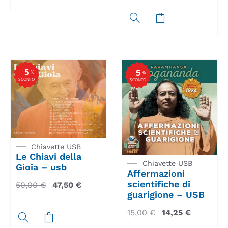
5
5
%
%
SCONTO
SCONTO
Chiavette USB
Le Chiavi della
Chiavette USB
Gioia – usb
Affermazioni
scientifiche di
50,00
€
47,50
€
guarigione – USB
15,00
€
14,25
€