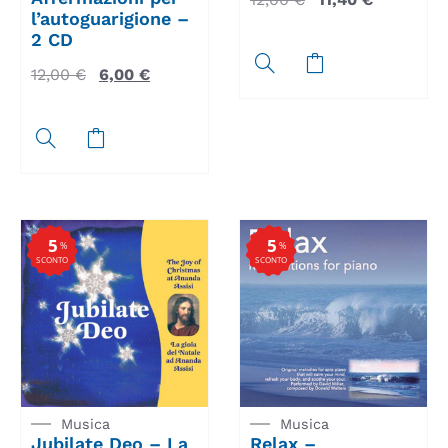
l’autoguarigione –
2 CD
12,00
€
6,00
€
5
5
%
%
SCONTO
SCONTO
Musica
Musica
Jubilate Deo – La
Relax –