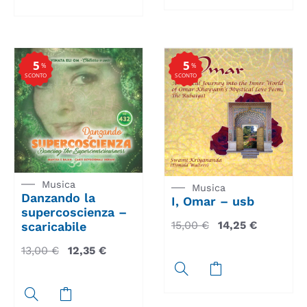
5
5
%
%
SCONTO
SCONTO
Musica
Musica
Danzando la
I, Omar – usb
supercoscienza –
15,00
€
14,25
€
scaricabile
13,00
€
12,35
€