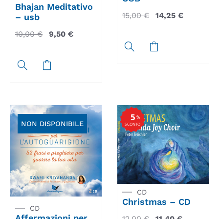
Bhajan Meditativo
15,00
€
14,25
€
– usb
10,00
€
9,50
€
5
%
NON DISPONIBILE
SCONTO
CD
Christmas – CD
CD
Affermazioni per
12,00
€
11,40
€