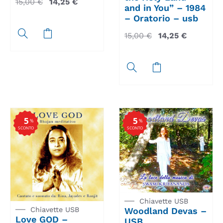
15,00
€
14,25
€
and in You” – 1984
– Oratorio – usb
15,00
€
14,25
€
5
5
%
%
SCONTO
SCONTO
Chiavette USB
Chiavette USB
Woodland Devas –
Love GOD –
USB