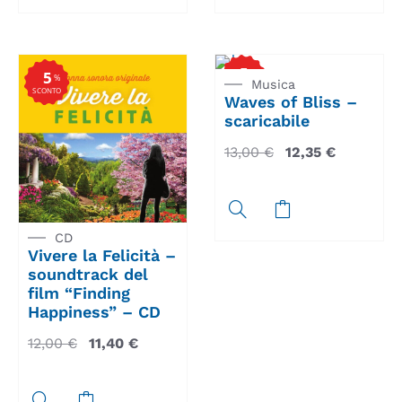
5
%
5
%
Musica
SCONTO
SCONTO
Waves of Bliss –
scaricabile
13,00
€
12,35
€
CD
Vivere la Felicità –
soundtrack del
film “Finding
Happiness” – CD
12,00
€
11,40
€