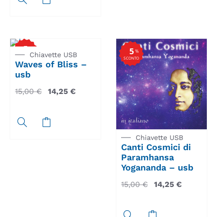
5
%
5
%
Chiavette USB
SCONTO
SCONTO
Waves of Bliss –
usb
15,00
€
14,25
€
Chiavette USB
Canti Cosmici di
Paramhansa
Yogananda – usb
15,00
€
14,25
€