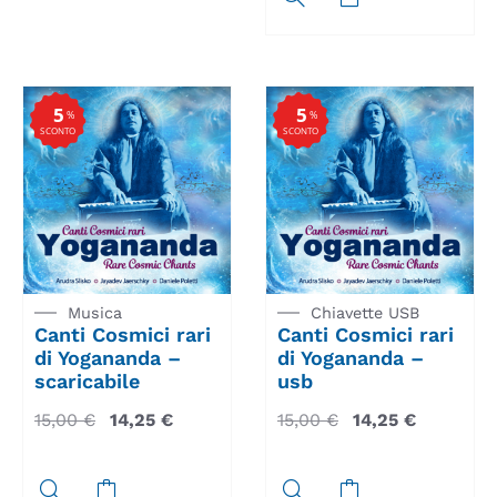
5
5
%
%
SCONTO
SCONTO
Musica
Chiavette USB
Canti Cosmici rari
Canti Cosmici rari
di Yogananda –
di Yogananda –
scaricabile
usb
15,00
€
14,25
€
15,00
€
14,25
€