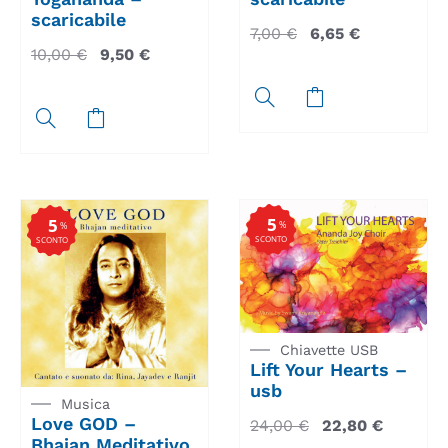
scaricabile
7,00
€
6,65
€
10,00
€
9,50
€
5
5
%
%
SCONTO
SCONTO
Chiavette USB
Lift Your Hearts –
usb
Musica
Love GOD –
24,00
€
22,80
€
Bhajan Meditativo