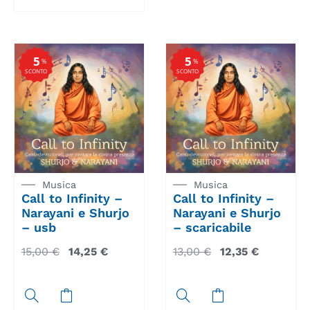
5
5
%
%
SCONTO
SCONTO
Musica
Musica
Call to Infinity –
Call to Infinity –
Narayani e Shurjo
Narayani e Shurjo
– usb
– scaricabile
15,00
€
14,25
€
13,00
€
12,35
€