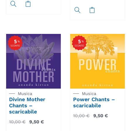
5
5
%
%
SCONTO
SCONTO
Musica
Musica
Divine Mother
Power Chants –
Chants –
scaricabile
scaricabile
10,00
€
9,50
€
10,00
€
9,50
€