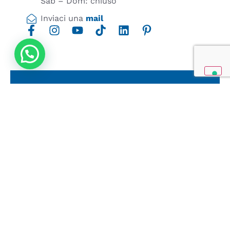
Sab – Dom: chiuso
Inviaci una
mail
Copyright 2024© Yogananda Edizioni Srl –
Impresa sociale. All Right Reserved.
Frazione Morano Madonnuccia, 7 – 06023,
Gualdo Tadino PG
PEC: yoganandaedizionisrl-
impresasociale@legalmail.it
C.F. e P.IVA 03761550544 – Reg Imprese PG
-311962
Privacy Policy
–
Cookie Policy
–
Termini e
condizioni