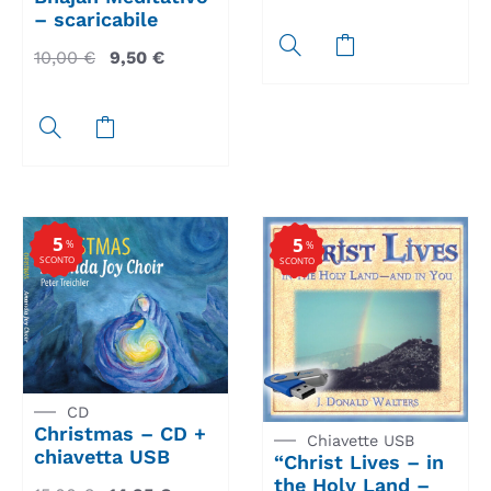
– scaricabile
10,00
€
9,50
€
5
5
%
%
SCONTO
SCONTO
CD
Christmas – CD +
Chiavette USB
chiavetta USB
“Christ Lives – in
the Holy Land –