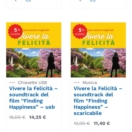
5
5
%
%
SCONTO
SCONTO
Chiavette USB
Musica
Vivere la Felicità –
Vivere la Felicità –
soundtrack del
soundtrack del
film “Finding
film “Finding
Happiness” – usb
Happiness” –
scaricabile
15,00
€
14,25
€
12,00
€
11,40
€