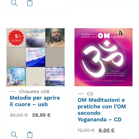
5
%
SCONTO
Chiavette USB
CD
Melodie per aprire
OM Meditazioni e
il cuore – usb
pratiche con l’OM
secondo
30,00
€
28,50
€
Yogananda – CD
12,00
€
6,00
€