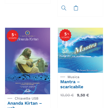
5
5
%
%
SCONTO
SCONTO
Musica
Mantra –
scaricabile
10,00
€
9,50
€
Chiavette USB
Ananda Kirtan –