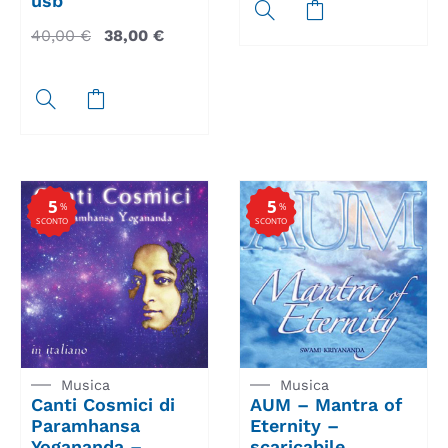
usb
40,00
€
38,00
€
5
5
%
%
SCONTO
SCONTO
Musica
Musica
Canti Cosmici di
AUM – Mantra of
Paramhansa
Eternity –
Yogananda –
scaricabile