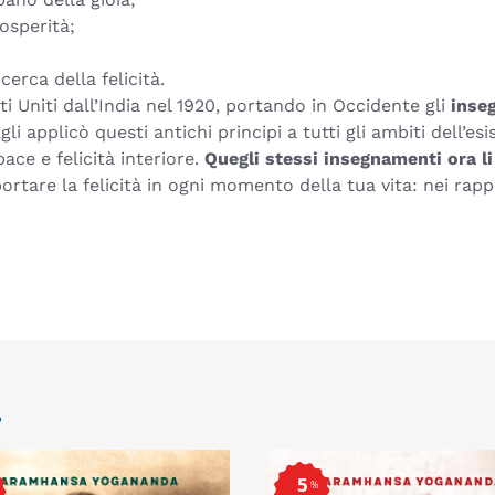
osperità;
icerca della felicità.
ti Uniti dall’India nel 1920, portando in Occidente gli
inse
Egli applicò questi antichi principi a tutti gli ambiti dell’e
ace e felicità interiore.
Quegli stessi insegnamenti ora li
rtare la felicità in ogni momento della tua vita: nei rappo
.
5
%