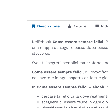
Descrizione
Autore
Ind
Nell’ebook
Come essere sempre felici
, 
una mappa da seguire passo dopo passo pe
stesso sè.
Svelati i segreti, semplici ma profondi, p
Come essere sempre felici
, di
Paramhan
nel lavoro e in ogni aspetto delle tue gio
In
Come essere sempre felici – ebook
i
cercare la felicità là dove realmente
scegliere di essere felice in ogni ci
identificare le abitudini che ti deru