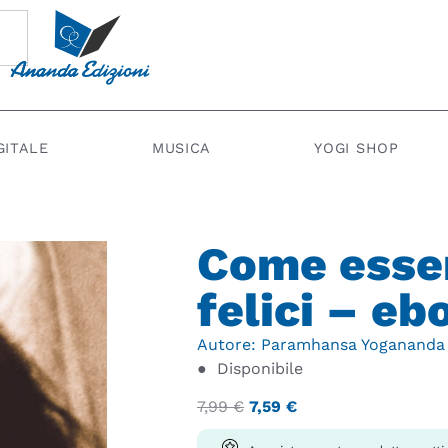
GITALE
MUSICA
YOGI SHOP
Come esse
felici – eb
Autore:
Paramhansa Yogananda
●
Disponibile
7,99
€
7,59
€