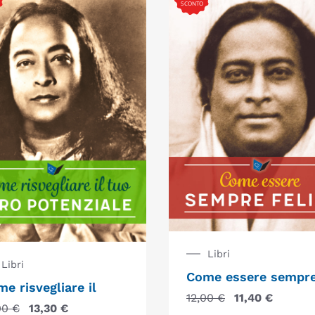
SCONTO
Libri
Libri
Come essere sempr
e risvegliare il
12,00
€
11,40
€
00
€
13,30
€