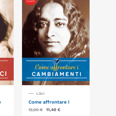
SCONTO
Libri
e
Come affrontare i
12,00
€
11,40
€