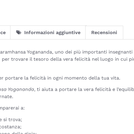
ice
Informazioni aggiuntive
Recensioni
Paramhansa Yogananda, uno dei più importanti insegnanti sp
r trovare il tesoro della vera felicità nel luogo in cui 
er portare la felicità in ogni momento della tua vita.
sa Yogananda
, ti aiuta a portare la vera felicità e l’equili
rnate.
mparerai a:
 si trova;
rcostanza;
bano della gioia;