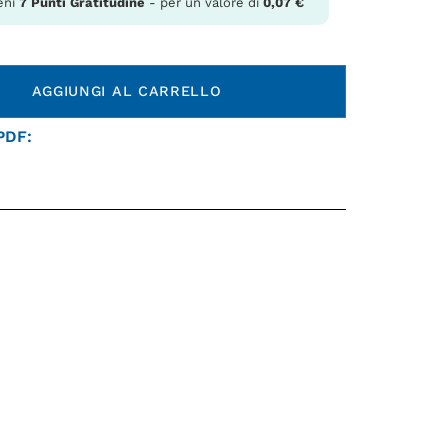
eni
7
Punti Gratitudine
- per un valore di
0,07
€
AGGIUNGI AL CARRELLO
 PDF: