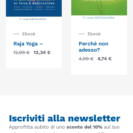
Ebook
Ebook
Raja Yoga –
Perché non
adesso?
12,99
€
12,34
€
4,99
€
4,74
€
Iscriviti alla newsletter
Approfitta subito di uno
sconto del 10%
sul tuo