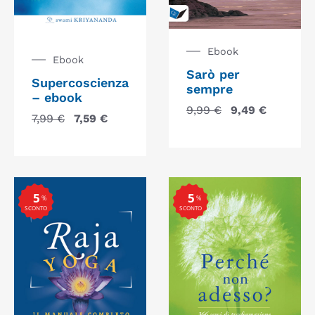
Ebook
Ebook
Sarò per
Supercoscienza
sempre
– ebook
9,99
€
9,49
€
7,99
€
7,59
€
5
5
%
%
SCONTO
SCONTO