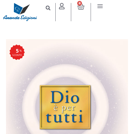
0
5
%
SCONTO