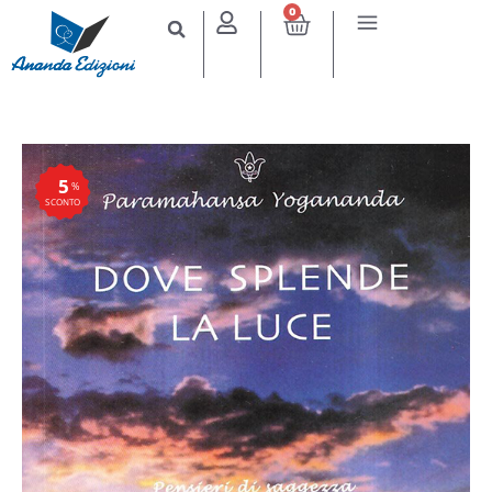
0
5
%
SCONTO