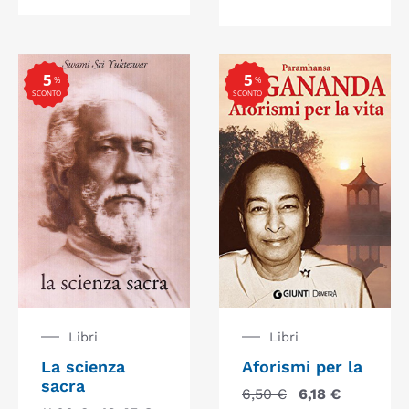
5
5
%
%
SCONTO
SCONTO
Libri
Libri
La scienza
Aforismi per la
sacra
6,50
€
6,18
€