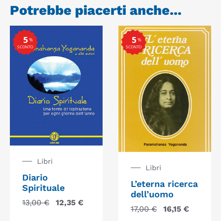
Potrebbe piacerti anche...
5
5
%
%
SCONTO
SCONTO
Libri
Libri
Diario
L’eterna ricerca
Spirituale
dell’uomo
13,00
€
12,35
€
17,00
€
16,15
€