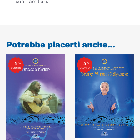
suoi familiari.
Potrebbe piacerti anche...
5
5
%
%
SCONTO
SCONTO