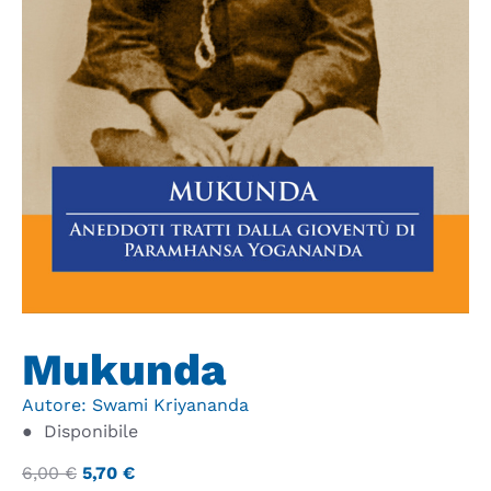
Mukunda
Autore:
Swami Kriyananda
●
Disponibile
6,00
€
5,70
€