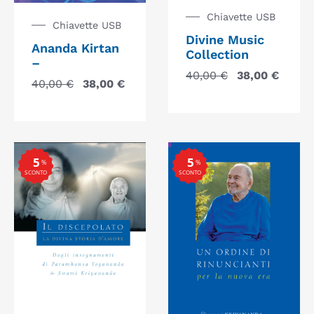
Chiavette USB
Chiavette USB
Divine Music
Ananda Kirtan
Collection
–
40,00
€
38,00
€
40,00
€
38,00
€
5
5
%
%
SCONTO
SCONTO