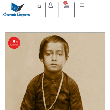
0
5
%
SCONTO