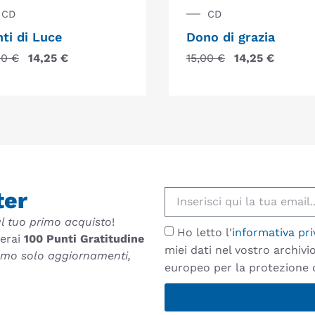
CD
CD
ti di Luce
Dono di grazia
00
€
14,25
€
15,00
€
14,25
€
ter
l tuo primo acquisto
!
Ho letto l'
informativa pri
verai
100 Punti Gratitudine
miei dati nel vostro archiv
remo solo aggiornamenti,
europeo per la protezione d