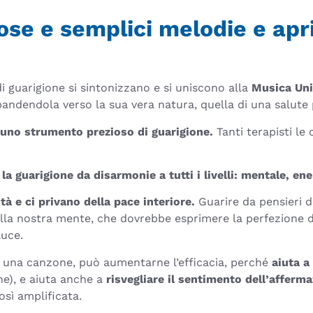
se e semplici melodie e apri
i guarigione si sintonizzano e si uniscono alla
Musica Uni
pandendola verso la sua vera natura, quella di una salute 
è uno strumento prezioso di guarigione.
Tanti terapisti le 
la guarigione da disarmonie a tutti i livelli: mentale, ene
ità e ci privano della pace interiore.
Guarire da pensieri di
della nostra mente, che dovrebbe esprimere la perfezione d
luce.
e una canzone, può aumentarne l’efficacia, perché
aiuta a
ne), e aiuta anche a
risvegliare il sentimento dell’afferm
così amplificata.