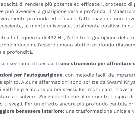
a capacità di rendere più potente ed efficace il processo d
ve può avvenire la guarigione vera e profonda. Il Maestr
ia veramente profonda ed efficace, l’affermazione non dov
osciente, la mente universale, totalmente positiva, in cui
i alla frequenza di 432 Hz, l’effetto di guarigione dell
rché induce nell’essere umano stati di profondo rilassam
 e profondità.
osi insegnamenti per darti
uno strumento per affrontare e 
zioni per l’autoguarigione
, con melodie facili da imparar
e spirito. Alcune affermazioni sono scritte da Swami Kri
 Self-help e alcune da noi stessi. Per molti canti trovera
tare a risolvere. Scegli quella che al momento ti ispira di
 ti svegli. Per un effetto ancora più profondo cantala pr
giore benessere interiore
: una trasformazione unica e 