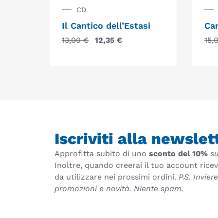
CD
Il Cantico dell’Estasi
Can
13,00
€
12,35
€
15,
Iscriviti alla newslet
Approfitta subito di uno
sconto del 10%
su
Inoltre, quando creerai il tuo account rice
da utilizzare nei prossimi ordini.
P.S. Invie
promozioni e novità. Niente spam.