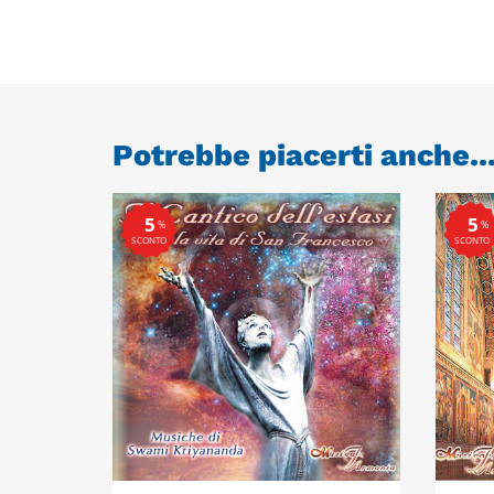
Potrebbe piacerti anche..
5
5
%
%
SCONTO
SCONTO