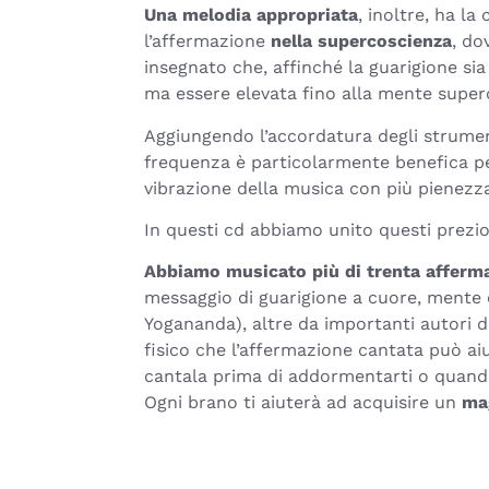
Una melodia appropriata
, inoltre, ha l
l’affermazione
nella supercoscienza
, do
insegnato che, affinché la guarigione s
ma essere elevata fino alla mente superc
Aggiungendo l’accordatura degli strument
frequenza è particolarmente benefica pe
vibrazione della musica con più pienezza
In questi cd abbiamo unito questi prezi
Abbiamo musicato più di trenta afferma
messaggio di guarigione a cuore, mente 
Yogananda), altre da importanti autori di
fisico che l’affermazione cantata può aiu
cantala prima di addormentarti o quando
Ogni brano ti aiuterà ad acquisire un
mag