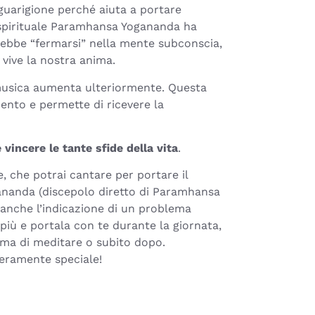
i guarigione perché aiuta a portare
o spirituale Paramhansa Yogananda ha
rebbe “fermarsi” nella mente subconscia,
 vive la nostra anima.
a musica aumenta ulteriormente. Questa
ento e permette di ricevere la
vincere le tante sfide della vita
.
e, che potrai cantare per portare il
yananda (discepolo diretto di Paramhansa
i anche l’indicazione di un problema
 più e portala con te durante la giornata,
ima di meditare o subito dopo.
veramente speciale!