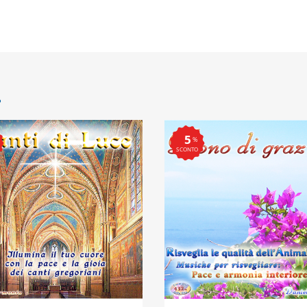
.
5
%
SCONTO