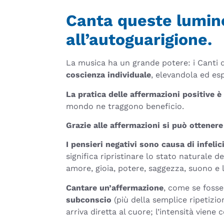
Canta queste lumino
all’autoguarigione.
La musica ha un grande potere: i Canti d
coscienza individuale
, elevandola ed es
La pratica delle affermazioni positive 
mondo ne traggono beneficio.
Grazie alle affermazioni si può ottenere 
I pensieri negativi sono causa di infelic
significa ripristinare lo stato naturale 
amore, gioia, potere, saggezza, suono e 
Cantare un’affermazione
, come se foss
subconscio
(più della semplice ripetizio
arriva diretta al cuore; l’intensità viene 