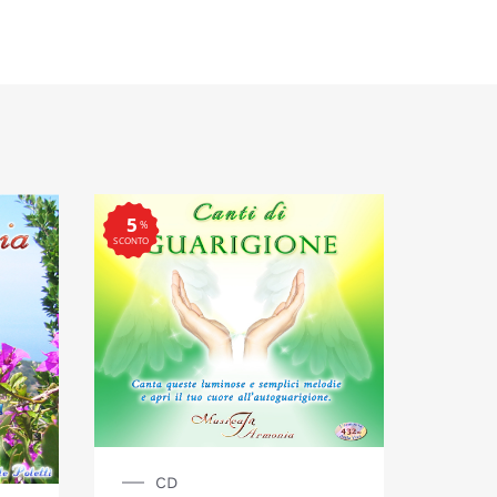
5
%
SCONTO
CD