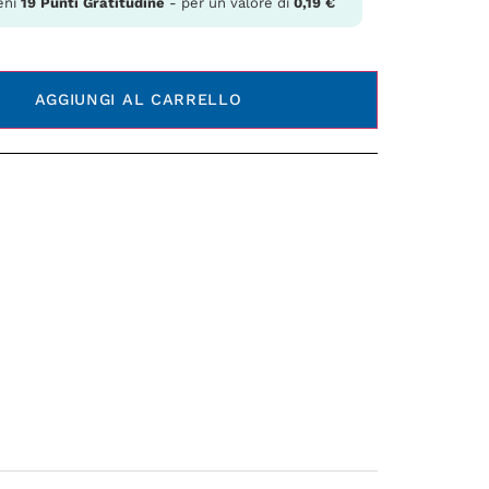
eni
19
Punti Gratitudine
- per un valore di
0,19
€
AGGIUNGI AL CARRELLO