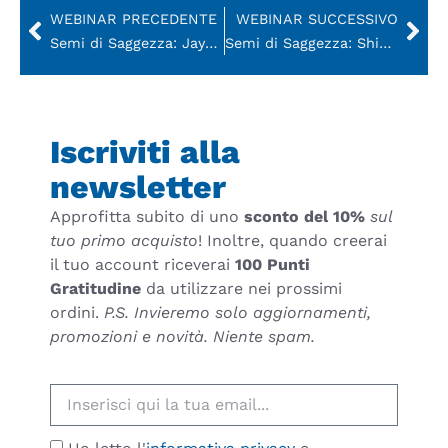
WEBINAR PRECEDENTE
WEBINAR SUCCESSIVO
Semi di Saggezza: Jayadev presenta la trilogia della collana “Semi di Luce” (ITA)
Semi di Saggezza: Shivani presenta “Life Force. Forza Vitale” (ITA)
Iscriviti alla
newsletter
Approfitta subito di uno
sconto del 10%
sul
tuo primo acquisto
! Inoltre, quando creerai
il tuo account riceverai
100 Punti
Gratitudine
da utilizzare nei prossimi
ordini.
P.S. Invieremo solo aggiornamenti,
promozioni e novità. Niente spam.