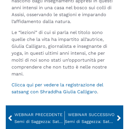
nascono dagli insegnamenti appresi in questi
anni intensi in una casa nel bosco sui colli di
Assisi, osservando le stagioni e imparando
l’affidamento dalla natura.
Le “lezioni” di cui si parla nel titolo sono
quelle che la vita ha impartito all’autrice,
Giulia Calligaro, giornalista e insegnante di
yoga, in questi ultimi anni intensi, che per
molti di noi sono stati un’opportunità per
comprendere che non tutto è nelle nostre
mani.
Clicca qui per vedere la registrazione del
satsang con Shraddha Giulia Calligaro
.
WEBINAR PRECEDENTE
WEBINAR SUCCESSIVO
Semi di Saggezza: Satsang con Darshan su “La promessa dell’Immortalità” di Paramhansa Yogananda (ITA)
Semi di Saggezza: Satsang con Jyotish e Devi su “Il nuovo Sentiero” di Swami Kriyananda (ITA/ENG)