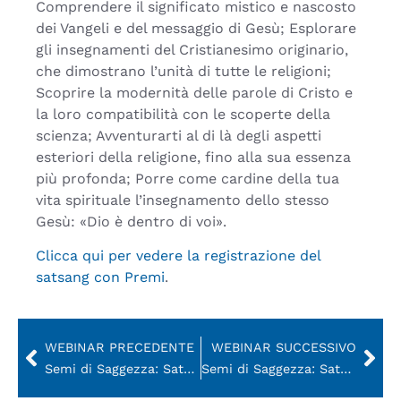
Comprendere il significato mistico e nascosto
dei Vangeli e del messaggio di Gesù; Esplorare
gli insegnamenti del Cristianesimo originario,
che dimostrano l’unità di tutte le religioni;
Scoprire la modernità delle parole di Cristo e
la loro compatibilità con le scoperte della
scienza; Avventurarti al di là degli aspetti
esteriori della religione, fino alla sua essenza
più profonda; Porre come cardine della tua
vita spirituale l’insegnamento dello stesso
Gesù: «Dio è dentro di voi».
Clicca qui per vedere la registrazione del
satsang con Premi
.
WEBINAR PRECEDENTE
WEBINAR SUCCESSIVO
Semi di Saggezza: Satsang con Shantidev su “L’Essenza della Bhagavad Gita” di Swami Kriyananda (ITA)
Semi di Saggezza: Satsang con Ahimsa su “Come essere sani e vitali” di Paramhansa Yogananda (ITA)