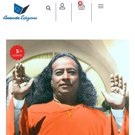
0
5
%
SCONTO