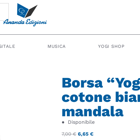
GITALE
MUSICA
YOGI SHOP
Borsa “Yog
cotone bia
mandala
●
Disponibile
7,00
€
6,65
€