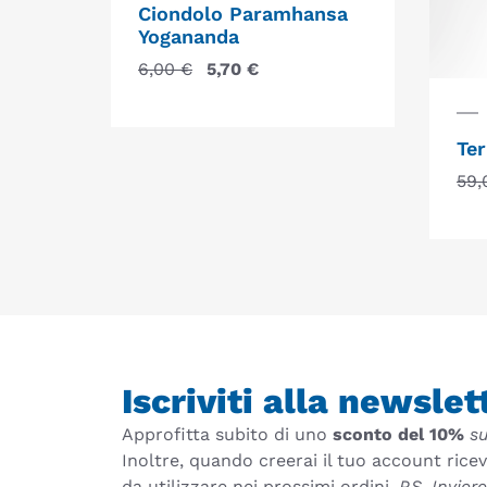
Ciondolo Paramhansa
Yogananda
6,00
€
5,70
€
Ter
59
Iscriviti alla newslet
Approfitta subito di uno
sconto del 10%
su
Inoltre, quando creerai il tuo account rice
da utilizzare nei prossimi ordini.
P.S. Invie