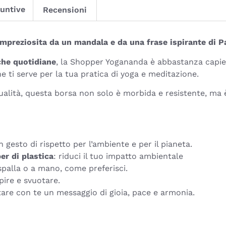
iuntive
Recensioni
impreziosita da un mandala e da una frase ispirante di
che quotidiane
, la Shopper Yogananda è abbastanza capien
e ti serve per la tua pratica di yoga e meditazione.
qualità, questa borsa non solo è morbida e resistente, m
n gesto di rispetto per l’ambiente e per il pianeta.
er di plastica
: riduci il tuo impatto ambientale
 spalla o a mano, come preferisci.
mpire e svuotare.
tare con te un messaggio di gioia, pace e armonia.