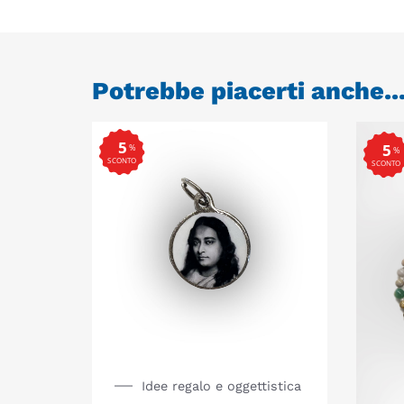
Potrebbe piacerti anche..
5
5
%
%
SCONTO
SCONTO
Idee regalo e oggettistica