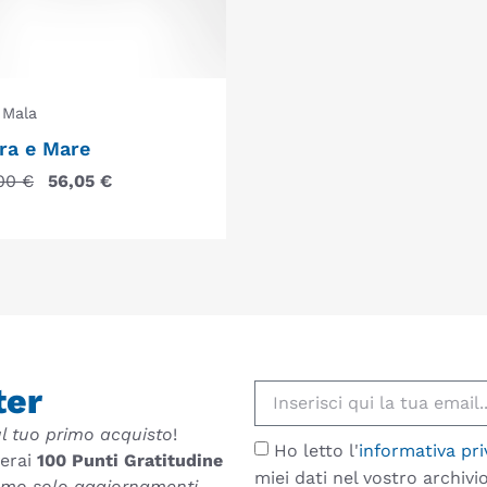
Mala
ra e Mare
,00
€
56,05
€
ter
l tuo primo acquisto
!
Ho letto l'
informativa pri
verai
100 Punti Gratitudine
miei dati nel vostro archiv
remo solo aggiornamenti,