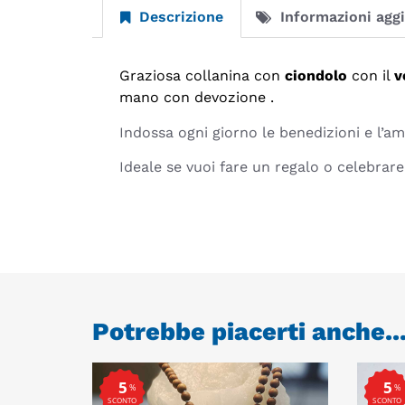
Descrizione
Informazioni agg
Graziosa collanina con
ciondolo
con il
v
mano con devozione .
Indossa ogni giorno le benedizioni e l’a
Ideale se vuoi fare un regalo o celebrar
Potrebbe piacerti anche..
5
5
%
%
SCONTO
SCONTO