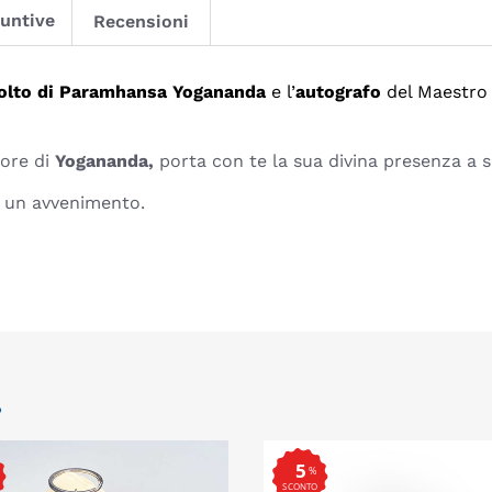
iuntive
Recensioni
olto di Paramhansa Yogananda
e l’
autografo
del Maestro s
more di
Yogananda,
porta con te la sua divina presenza a s
e un avvenimento.
.
5
%
SCONTO