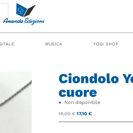
GITALE
MUSICA
YOGI SHOP
Ciondolo Y
cuore
●
Non disponibile
18,00
€
17,10
€