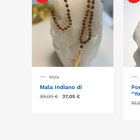
Mala
Mala Indiano di
Por
“Y
39,00
€
37,05
€
10,