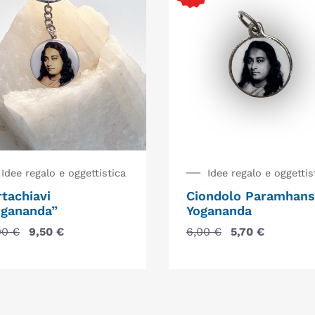
Idee regalo e oggettistica
Idee regalo e oggettis
tachiavi
Ciondolo Paramhans
ogananda”
Yogananda
00
€
9,50
€
6,00
€
5,70
€