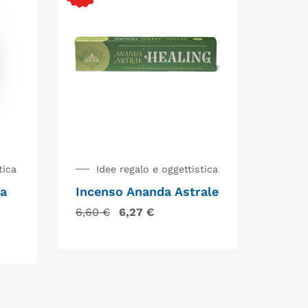
tica
Idee regalo e oggettistica
a
Incenso Ananda Astrale
6,60
€
6,27
€