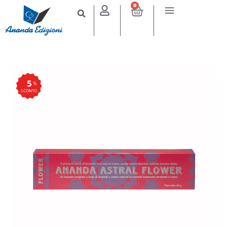
0
5
%
SCONTO