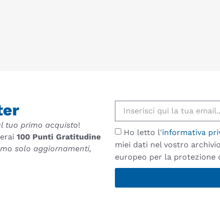
ter
l tuo primo acquisto
!
Ho letto l'
informativa pri
verai
100 Punti Gratitudine
miei dati nel vostro archiv
remo solo aggiornamenti,
europeo per la protezione d