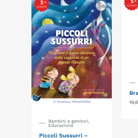
5
5
%
%
SCONTO
SCONTO
Br
12,
Bambini e genitori,
Educazione
Piccoli Sussurri –