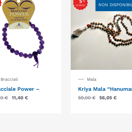
5
%
NON DISPONIBI
SCONTO
Bracciali
Mala
acciale Power –
Kriya Mala “Hanuma
00
€
11,40
€
59,00
€
56,05
€