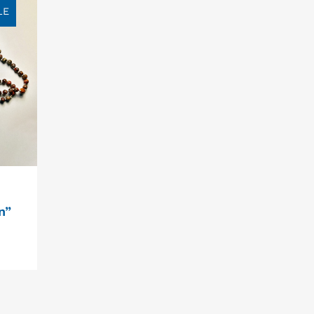
LE
n”