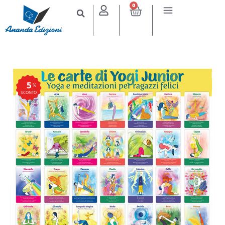
0
5
%
SCONTO