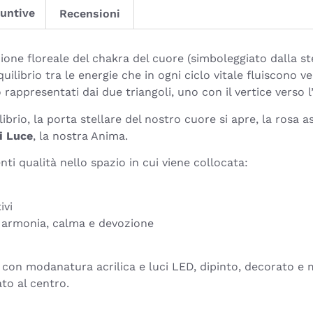
iuntive
Recensioni
ne floreale del chakra del cuore (simboleggiato dalla stel
ilibrio tra le energie che in ogni ciclo vitale fluiscono ver
rappresentati dai due triangoli, uno con il vertice verso l’a
rio, la porta stellare del nostro cuore si apre, la rosa a
di Luce
, la nostra Anima.
nti qualità nello spazio in cui viene collocata:
ivi
, armonia, calma e devozione
ato, con modanatura acrilica e luci LED, dipinto, decorato
to al centro.