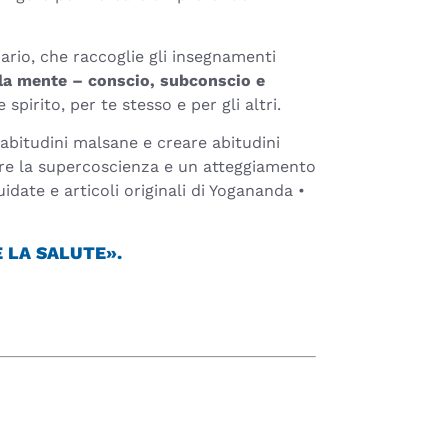
rio, che raccoglie gli insegnamenti
ella mente – conscio, subconscio e
irito, per te stesso e per gli altri.
e abitudini malsane e creare abitudini
pare la supercoscienza e un atteggiamento
date e articoli originali di Yogananda •
E LA SALUTE».