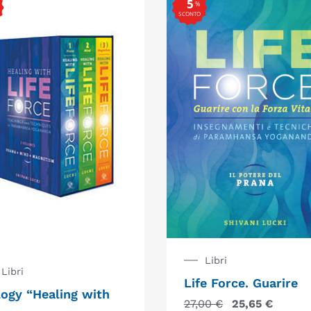
5
%
SCONTO
Libri
Libri
Life Force. Guarire
logy “Healing with
27,00
€
25,65
€