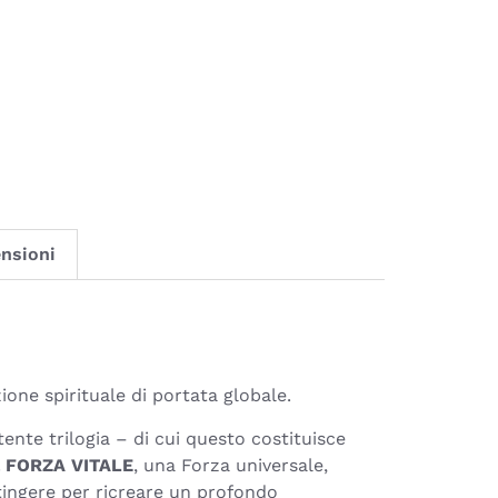
nsioni
one spirituale di portata globale.
tente trilogia – di cui questo costituisce
lla FORZA VITALE
, una Forza universale,
ttingere per ricreare un profondo