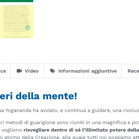
ice
Video
Informazioni aggiuntive
Rece
eri della mente!
 Yogananda ha avviato, e continua a guidare, una rivoluzi
ari metodi di guarigione sono riuniti in una magnifica e po
e vogliono
risvegliare dentro di sé l’illimitato potere de
ni atomo della Creazione, alla quale tutti noi possiamo a