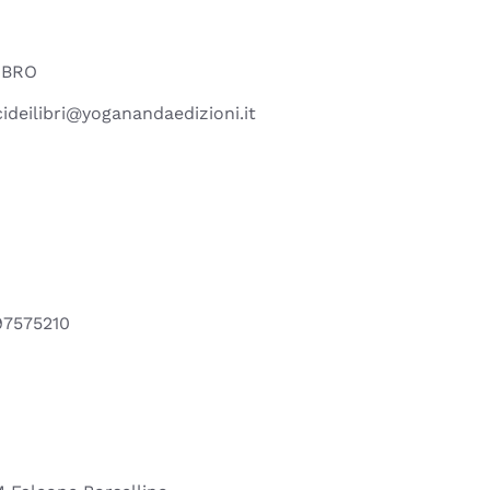
IBRO
ideilibri@yoganandaedizioni.it
97575210