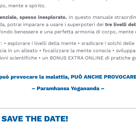
o, mente e spirito.
enziale, spesso inesplorato.
In questo manuale straordina
a, potrai imparare a usare i superpoteri dei
tre livelli d
ondo benessere e una perfetta armonia di corpo, mente e sp
 • esplorare i livelli della mente • sradicare i solchi dell
ia in un alleato • focalizzare la mente conscia • svilup
zioni scientifiche • un BONUS EXTRA ONLINE di pratiche gui
 può provocare la malattia, PUÒ ANCHE PROVOCAR
– Paramhansa Yogananda –
! SAVE THE DATE!