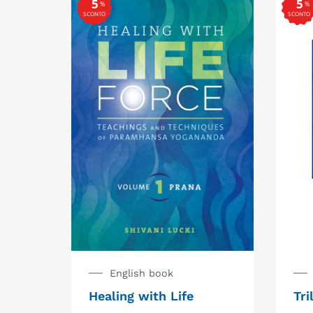
5
5
%
%
SCONTO
SCONTO
English book
Healing with Life
Tri