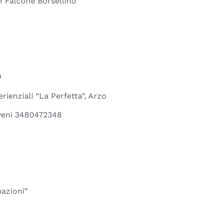
M Falcone Borsellino
0
ienziali “La Perfetta”, Arzo
iveni 3480472348
mazioni”