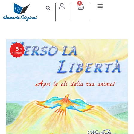
0
5
%
SCONTO