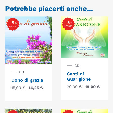
Potrebbe piacerti anche...
5
5
%
%
SCONTO
SCONTO
CD
CD
Canti di
Guarigione
Dono di grazia
20,00
€
19,00
€
15,00
€
14,25
€