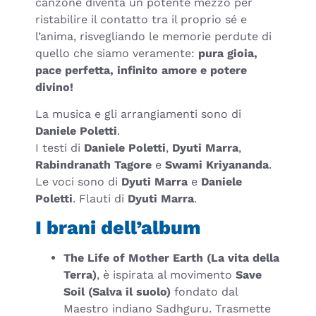
canzone diventa un potente mezzo per
ristabilire il contatto tra il proprio sé e
l’anima, risvegliando le memorie perdute di
quello che siamo veramente:
pura gioia,
pace perfetta, infinito amore e potere
divino!
La musica e gli arrangiamenti sono di
Daniele Poletti
.
I testi di
Daniele Poletti
,
Dyuti Marra
,
Rabindranath Tagore
e
Swami Kriyananda
.
Le voci sono di
Dyuti Marra
e
Daniele
Poletti
. Flauti di
Dyuti Marra
.
I brani dell’album
The Life of Mother Earth (La vita della
Terra)
, è ispirata al movimento
Save
Soil (Salva il suolo)
fondato dal
Maestro indiano Sadhguru. Trasmette