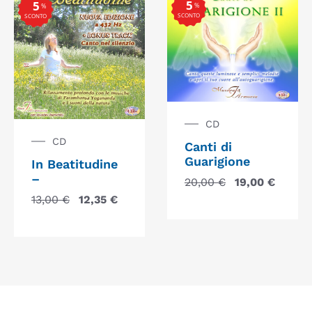
5
5
%
%
SCONTO
SCONTO
CD
CD
Canti di
Guarigione
In Beatitudine
–
20,00
€
19,00
€
13,00
€
12,35
€