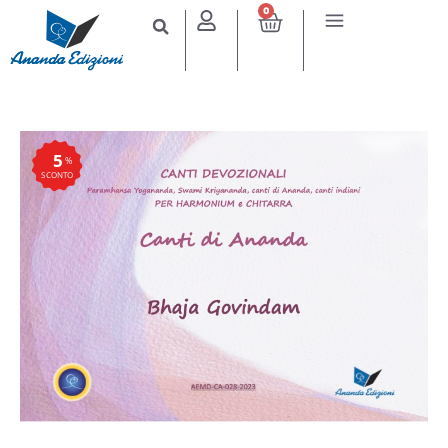
0
5
%
SCONTO