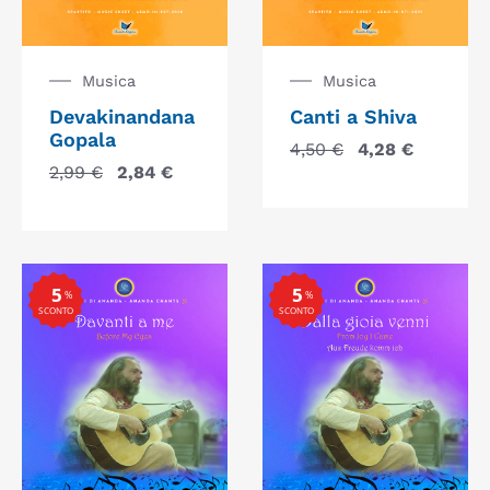
Musica
Musica
Devakinandana
Canti a Shiva
Gopala
4,50
€
4,28
€
2,99
€
2,84
€
5
5
%
%
SCONTO
SCONTO