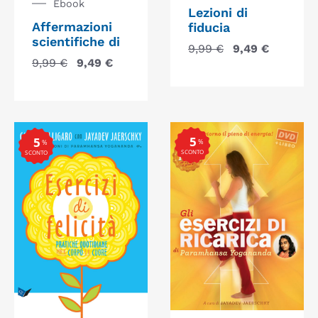
Ebook
Lezioni di
Affermazioni
fiducia
scientifiche di
9,99
€
9,49
€
9,99
€
9,49
€
5
5
%
%
SCONTO
SCONTO