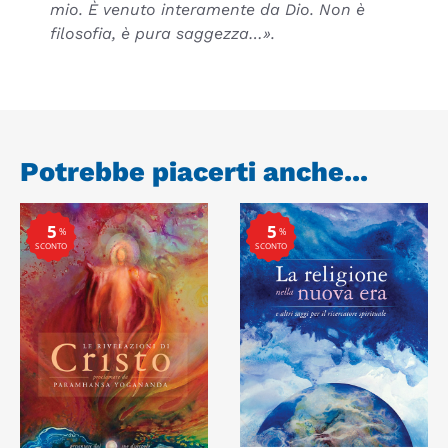
mio. È venuto interamente da Dio. Non è
filosofia, è pura saggezza…».
Potrebbe piacerti anche...
5
5
%
%
SCONTO
SCONTO