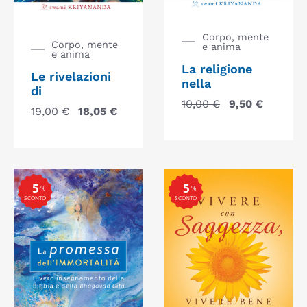
Corpo, mente
Corpo, mente
e anima
e anima
La religione
Le rivelazioni
nella
di
10,00
€
9,50
€
19,00
€
18,05
€
5
5
%
%
SCONTO
SCONTO