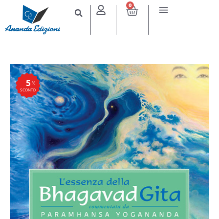
0
5
%
SCONTO