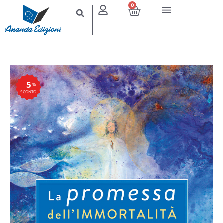
0
5
%
SCONTO