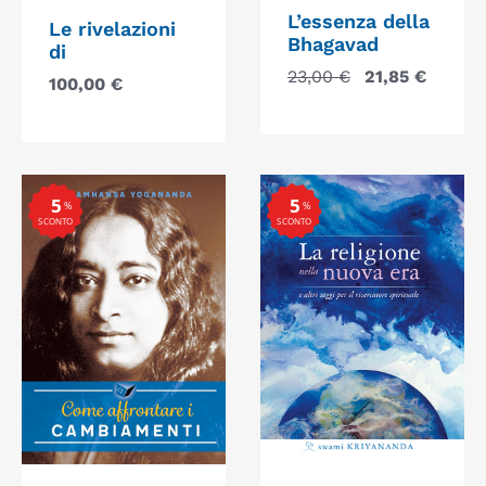
L’essenza della
Le rivelazioni
Bhagavad
di
23,00
€
21,85
€
100,00
€
5
5
%
%
SCONTO
SCONTO