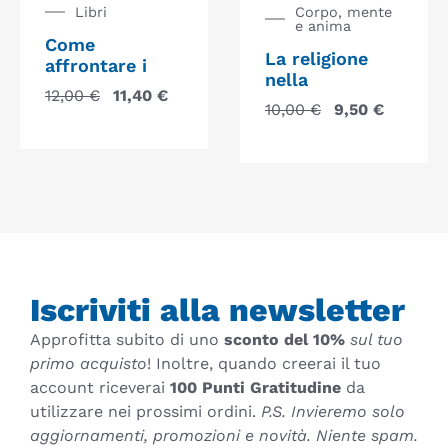
Libri
Corpo, mente
e anima
Come
La religione
affrontare i
nella
12,00
€
11,40
€
10,00
€
9,50
€
Iscriviti alla newsletter
Approfitta subito di uno
sconto del 10%
sul tuo
primo acquisto
! Inoltre, quando creerai il tuo
account riceverai
100 Punti Gratitudine
da
utilizzare nei prossimi ordini.
P.S. Invieremo solo
aggiornamenti, promozioni e novità. Niente spam.