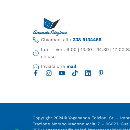
Chiamaci allo
338 9134468
Lun – Ven: 9:00 | 13:30 - 14:30 | 17:00
chiuso
Inviaci una
mail
Copyright 2024© Yogananda Edizioni Srl – Impre
Frazione Morano Madonnuccia, 7 – 06023, Gu
PEC: yoganandaedizionisrl-impresasociale@leg