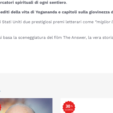
ercatori spirituali di ogni sentiero
.
nediti della vita di Yogananda e capitoli sulla giovinezza
i Stati Uniti due prestigiosi premi letterari come
“miglior l
i basa la sceneggiatura del film The Answer, la vera stori
.
30
%
SCONTO