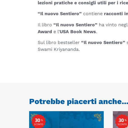
lezioni pratiche e consigli utili per i ric
“Il nuovo Sentiero”
contiene
racconti i
Il libro
“Il nuovo Sentiero”
ha vinto negl
Award
e l’
USA Book News
.
Sul libro bestseller
“Il nuovo Sentiero”
s
Swami Kriyananda.
Potrebbe piacerti anche..
30
30
%
%
SCONTO
SCONTO