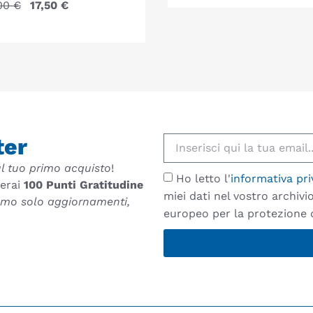
,00
€
17,50
€
ter
l tuo primo acquisto
!
Ho letto l'
informativa pri
verai
100 Punti Gratitudine
miei dati nel vostro archiv
remo solo aggiornamenti,
europeo per la protezione d