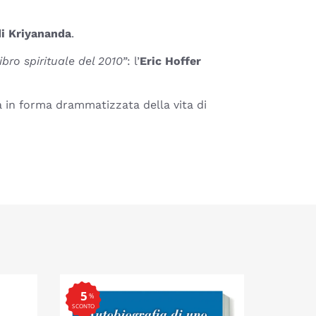
 di Kriyananda
.
ibro spirituale del 2010”
: l’
Eric Hoffer
a in forma drammatizzata della vita di
5
%
SCONTO