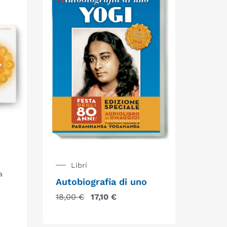
Libri
a
Autobiografia di uno
18,00
€
17,10
€