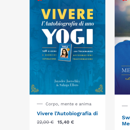
Corpo, mente e anima
Vivere l’Autobiografia di
Sw
22,00
€
15,40
€
Me