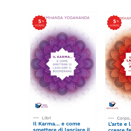
5
5
%
%
SCONTO
SCONTO
Libri
Corpo,
Il Karma… e come
L’arte e 
smettere di lanciare il
creare fe