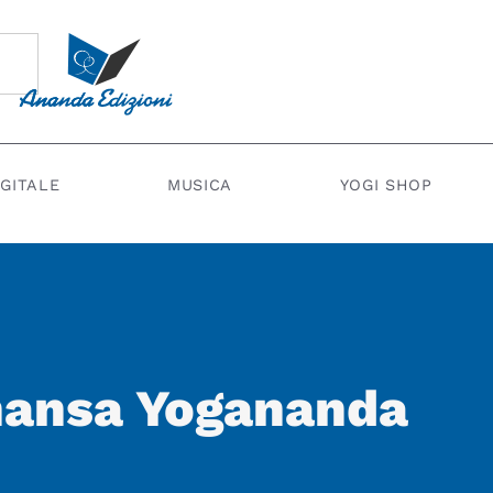
IGITALE
MUSICA
YOGI SHOP
mhansa Yogananda