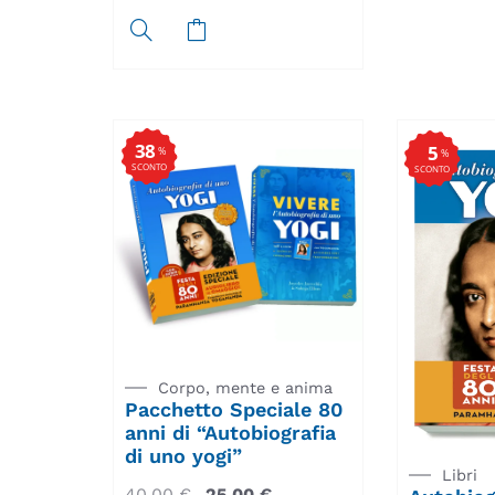
38
5
%
%
SCONTO
SCONTO
Corpo, mente e anima
Pacchetto Speciale 80
anni di “Autobiografia
di uno yogi”
Libri
40,00
€
25,00
€