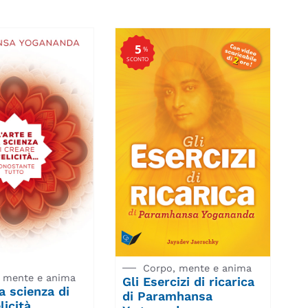
5
%
SCONTO
Corpo, mente e anima
 mente e anima
Gli Esercizi di ricarica
la scienza di
di Paramhansa
licità…