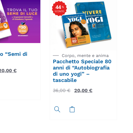
44
%
SCONTO
o “Semi di
Corpo, mente e anima
Pacchetto Speciale 80
anni di “Autobiografia
20,00
€
di uno yogi” –
tascabile
36,00
€
20,00
€