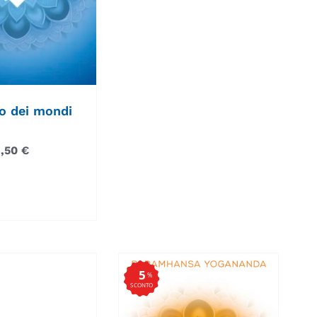
ro dei mondi
9,50
€
5
%
SCONTO