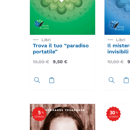
Libri
Libri
Il miste
Trova il tuo “paradiso
invisibili
portatile”
10,00
€
10,00
€
9,50
€
5
30
%
%
SCONTO
SCONTO