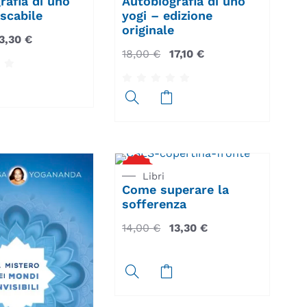
rafia di uno
Autobiografia di uno
ascabile
yogi – edizione
originale
3,30
€
18,00
€
17,10
€
5
%
Libri
SCONTO
Come superare la
sofferenza
14,00
€
13,30
€