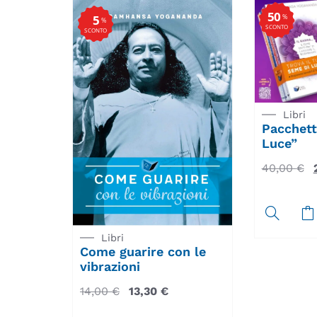
50
%
5
%
SCONTO
SCONTO
Libri
Pacchett
Luce”
40,00
€
Libri
Come guarire con le
vibrazioni
14,00
€
13,30
€