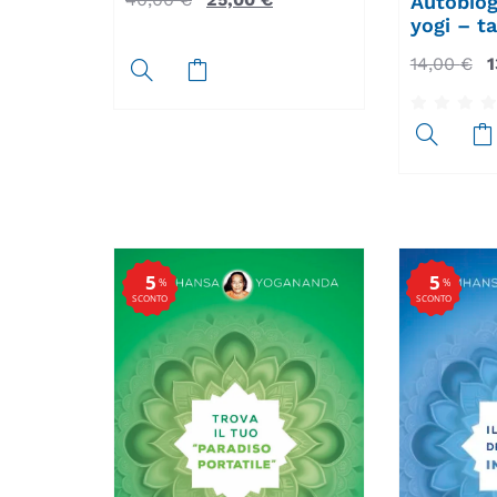
Autobiog
yogi – t
14,00
€
1
5
5
%
%
SCONTO
SCONTO