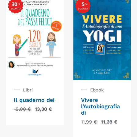
30
5
%
%
SCONTO
SCONTO
Libri
Ebook
Il quaderno dei
Vivere
l’Autobiografia
19,00
€
13,30
€
di
11,99
€
11,39
€