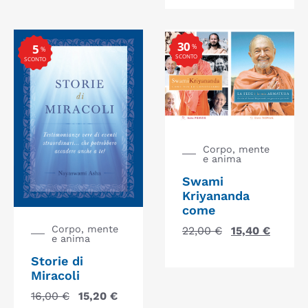
30
5
%
%
SCONTO
SCONTO
Corpo, mente
e anima
Swami
Kriyananda
come
Corpo, mente
22,00
€
15,40
€
e anima
Storie di
Miracoli
16,00
€
15,20
€