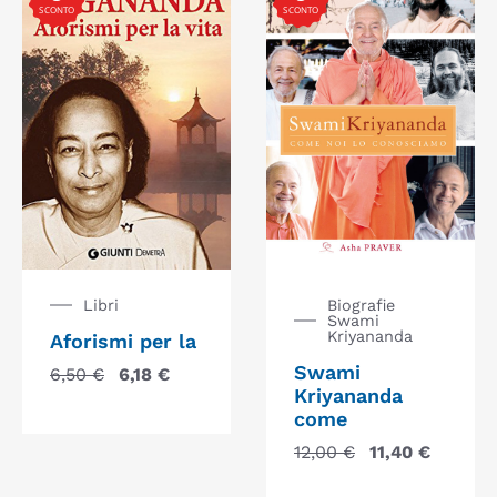
SCONTO
SCONTO
Libri
Biografie
Swami
Kriyananda
Aforismi per la
Swami
6,50
€
6,18
€
Kriyananda
come
12,00
€
11,40
€