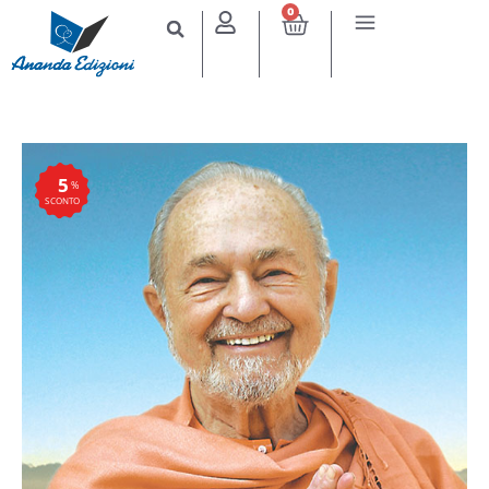
0
5
%
SCONTO