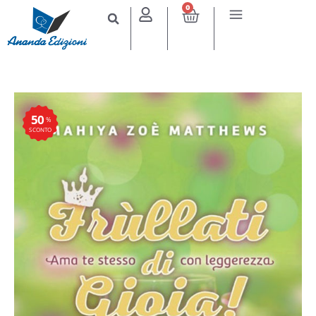
0
50
%
SCONTO