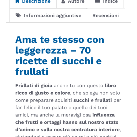
Descrizione
Autore
Indice
Informazioni aggiuntive
Recensioni
Ama te stesso con
leggerezza – 70
ricette di succhi e
frullati
Frùllati di gioia
anche tu con questo
libro
ricco di gusto e colore
, che spiega non solo
come preparare squisiti
succhi
e
frullati
per
far felice il tuo palato e quello dei tuoi
amici, ma anche la meravigliosa
influenza
che frutti e ortaggi hanno sul nostro stato
d’animo e sulla nostra centratura interiore
,
aiutandoci a essere più calmi e più positivi,