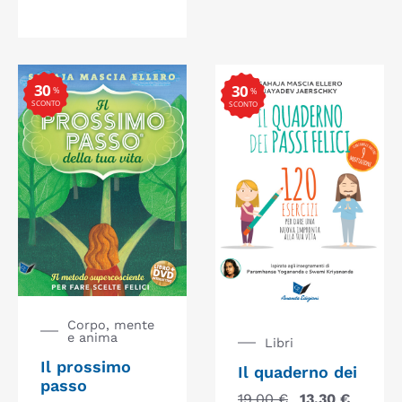
30
30
%
%
SCONTO
SCONTO
Corpo, mente
e anima
Libri
Il prossimo
Il quaderno dei
passo
19,00
€
13,30
€