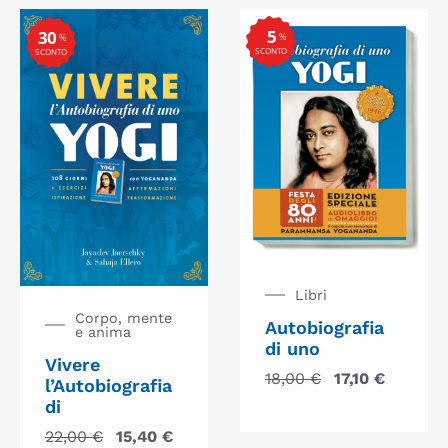
5
30
%
%
SCONTO
SCONTO
Libri
Corpo, mente
Autobiografia
e anima
di uno
Vivere
18,00
€
17,10
€
l’Autobiografia
di
22,00
€
15,40
€