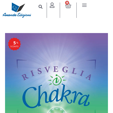
0
5
%
SCONTO